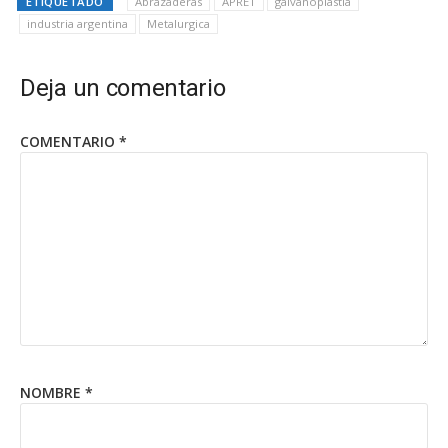
ETIQUETADO
Abrazaderas
APRET
galvanoplastia
industria argentina
Metalurgica
Deja un comentario
COMENTARIO
*
NOMBRE
*