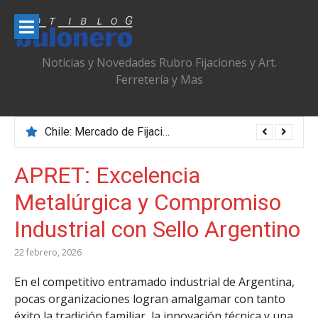
Ir
al
contenido
Noticias y Novedades Rubro Fijaciones y Art.
Ferretería y Mas
Chile: Mercado de Fijaciones & Ferretería que se Adapta, Profesionaliza y Transforma
APRET: Excelencia
Metalúrgica y Compromiso
Industrial con Sello Argentino
22 febrero, 2026
En el competitivo entramado industrial de Argentina,
pocas organizaciones logran amalgamar con tanto
éxito la tradición familiar, la innovación técnica y una