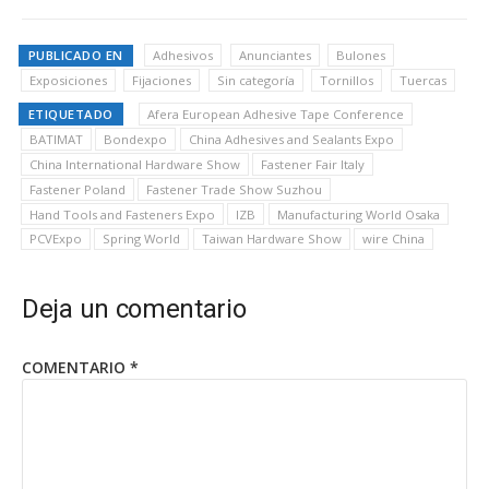
PUBLICADO EN
Adhesivos
Anunciantes
Bulones
Exposiciones
Fijaciones
Sin categoría
Tornillos
Tuercas
ETIQUETADO
Afera European Adhesive Tape Conference
BATIMAT
Bondexpo
China Adhesives and Sealants Expo
China International Hardware Show
Fastener Fair Italy
Fastener Poland
Fastener Trade Show Suzhou
Hand Tools and Fasteners Expo
IZB
Manufacturing World Osaka
PCVExpo
Spring World
Taiwan Hardware Show
wire China
Deja un comentario
COMENTARIO
*