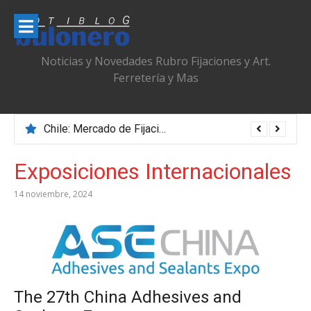
Ir
al
contenido
Noticias y Novedades Rubro Fijaciones y Art.
Ferretería y Mas
Chile: Mercado de Fijaciones & Ferretería que se Adapta, Profesionaliza y Transforma
Exposiciones Internacionales
14 noviembre, 2024
The 27th China Adhesives and