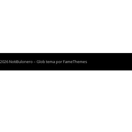
 2026 NotiBulonero
–
Glob tema por
FameThemes