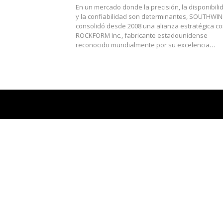
En un mercado donde la precisión, la disponibili
y la confiabilidad son determinantes, SOUTHWI
consolidó desde 2008 una alianza estratégica c
ROCKFORM Inc., fabricante estadounidense
reconocido mundialmente por su excelencia…