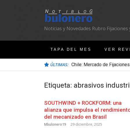
Ir
al
contenido
Noticias y Novedades Rubro Fijaciones y
TAPA DEL MES
VER REV
ÚLTIMAS:
Chile: Mercado de Fijaciones
Etiqueta:
abrasivos industri
SOUTHWIND + ROCKFORM: una
alianza que impulsa el rendimient
del mecanizado en Brasil
Mbulonero19
29 diciembre, 2025