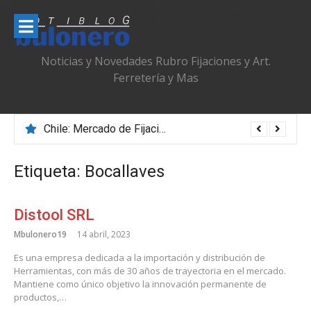
Ir
al
contenido
Noticias y Novedades Rubro Fijaciones y Art.
Ferretería y Mas
Chile: Mercado de Fijaciones & Ferretería que se Adapta, Profesionaliza y Transforma
Etiqueta:
Bocallaves
Distool SRL
Mbulonero19
14 abril, 2023
Es una empresa dedicada a la importación y distribución de
Herramientas, con más de 30 años de trayectoria en el mercado.
Mantiene como único objetivo la innovación permanente de
productos,…