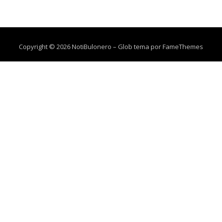
Copyright © 2026 NotiBulonero
–
Glob tema por
FameThemes