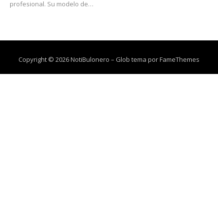
profesional. Su modelo de…
Copyright © 2026 NotiBulonero
–
Glob tema por
FameThemes