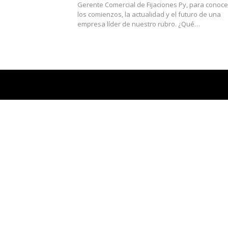
Gerente Comercial de Fijaciones Py, para conoce
los comienzos, la actualidad y el futuro de una
empresa líder de nuestro rubro. ¿Qué…