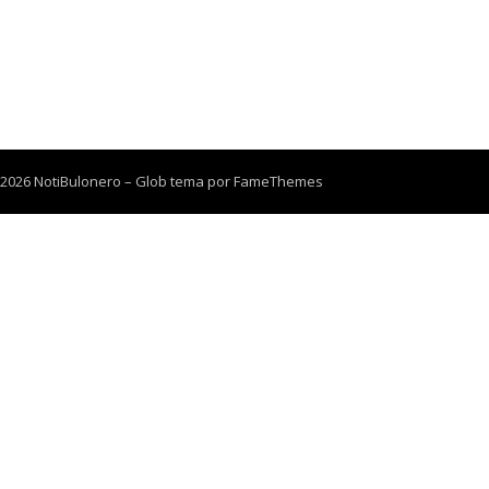
 2026 NotiBulonero
–
Glob tema por
FameThemes