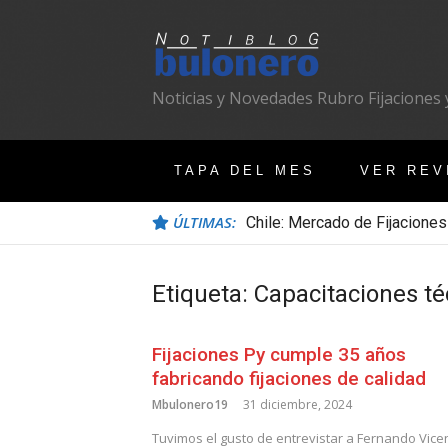
Ir
al
contenido
Noticias y Novedades Rubro Fijaciones y
TAPA DEL MES
VER REV
ÚLTIMAS:
Chile: Mercado de Fijaciones
Etiqueta:
Capacitaciones té
Fijaciones Py cumple 35 años
fabricando fijaciones de calidad
Mbulonero19
31 diciembre, 2024
Tuvimos el gusto de entrevistar a Fernando Vice