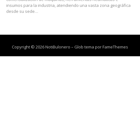
insumos para la industria, atendiendo una vasta zona geográfica
desde su sede…
Copyright © 2026 NotiBulonero
–
Glob tema por
FameThemes