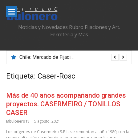
Ir
al
contenido
Noticias y Novedades Rubro Fijaciones y Art.
Ferretería y Mas
Chile: Mercado de Fijaciones & Ferretería que se Adapta, Profesionaliza y Transforma
Etiqueta:
Caser-Rosc
Más de 40 años acompañando grandes
proyectos. CASERMEIRO / TONILLOS
CASER
Mbulonero19
5 agosto, 2021
Los orígenes de Casermeiro S.R.L. se remontan al año 1980, con la
comercialización de máquinas, herramientas neumáticas e