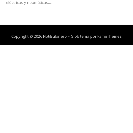
eléctricas y neumáticas.…
Copyright © 2026 NotiBulonero
–
Glob tema por
FameThemes