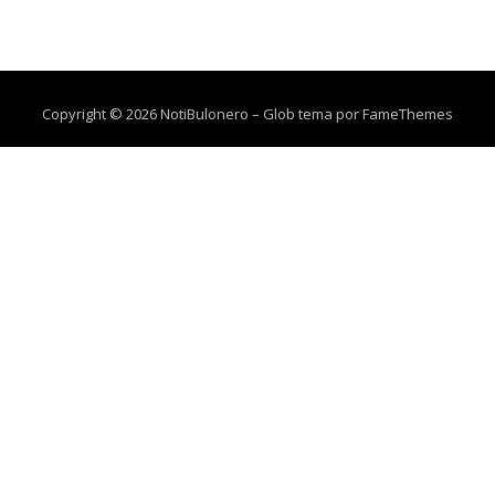
Copyright © 2026 NotiBulonero
–
Glob tema por
FameThemes