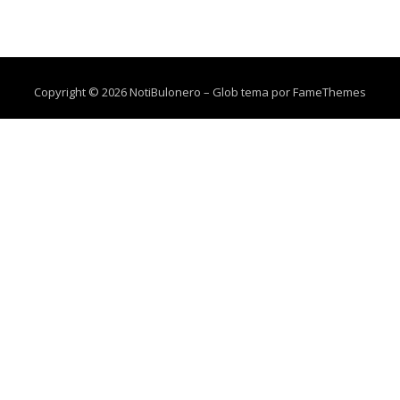
Copyright © 2026 NotiBulonero
–
Glob tema por
FameThemes