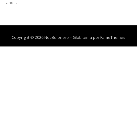
and…
Copyright © 2026 NotiBulonero
–
Glob tema por
FameThemes