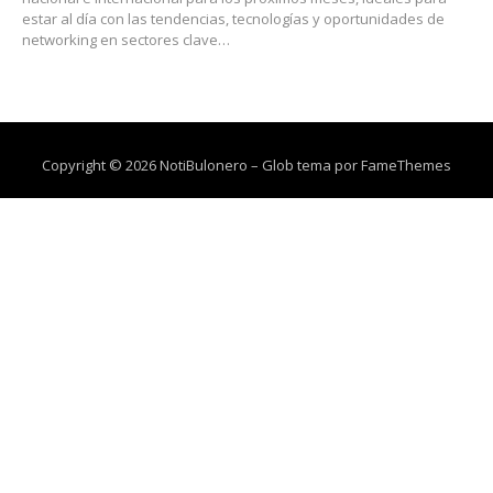
estar al día con las tendencias, tecnologías y oportunidades de
networking en sectores clave…
Copyright © 2026 NotiBulonero
–
Glob tema por
FameThemes