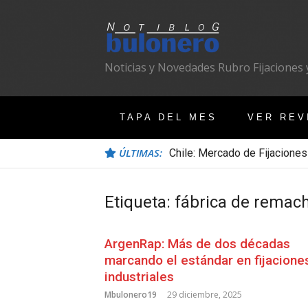
Ir
al
contenido
Noticias y Novedades Rubro Fijaciones y
TAPA DEL MES
VER REV
ÚLTIMAS:
Chile: Mercado de Fijaciones
Etiqueta:
fábrica de remac
ArgenRap: Más de dos décadas
marcando el estándar en fijacione
industriales
Mbulonero19
29 diciembre, 2025