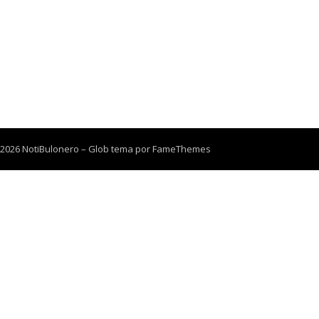
 2026 NotiBulonero
–
Glob tema por
FameThemes