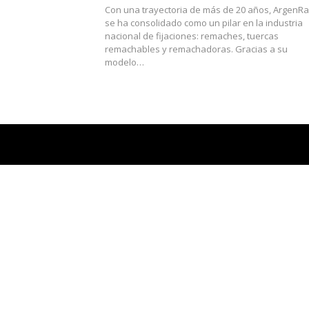
Con una trayectoria de más de 20 años, ArgenR
se ha consolidado como un pilar en la industria
nacional de fijaciones: remaches, tuercas
remachables y remachadoras. Gracias a su
modelo…