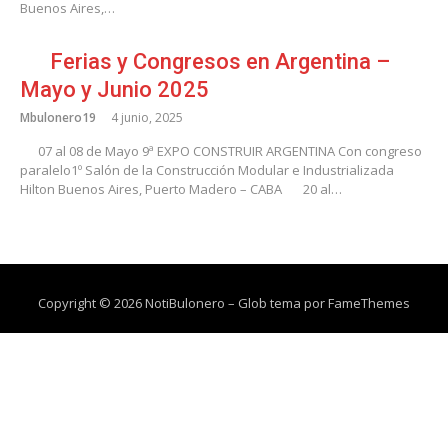
Buenos Aires,…
Ferias y Congresos en Argentina –
Mayo y Junio 2025
Mbulonero19
4 junio, 2025
07 al 08 de Mayo 9ª EXPO CONSTRUIR ARGENTINA Con congreso
paralelo1º Salón de la Construcción Modular e Industrializada
Hilton Buenos Aires, Puerto Madero – CABA
20 al…
Copyright © 2026 NotiBulonero
–
Glob tema por
FameThemes