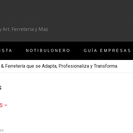
 Art. Ferretería y Mas
ISTA
NOTIBULONERO
GUÍA EMPRESAS
 & Ferretería que se Adapta, Profesionaliza y Transforma
s
S –
es