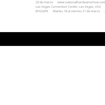
20 de marzo
www.nationalhardwareshow.co
Las Vegas Convention Center, Las Vegas, USA
BYGGERI
Martes 18 al viernes 21 de marzo