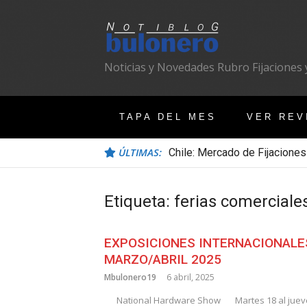
Ir
al
contenido
Noticias y Novedades Rubro Fijaciones y
TAPA DEL MES
VER REV
ÚLTIMAS:
Chile: Mercado de Fijaciones
Etiqueta:
ferias comerciale
EXPOSICIONES INTERNACIONALE
MARZO/ABRIL 2025
Mbulonero19
6 abril, 2025
National Hardware Show
Martes 18 al juev