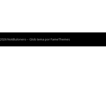
 2026 NotiBulonero
–
Glob tema por
FameThemes