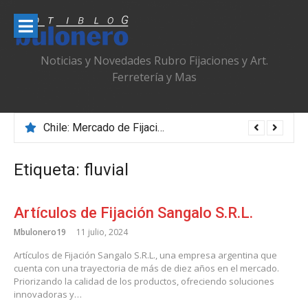
Ir
al
contenido
Noticias y Novedades Rubro Fijaciones y Art.
Ferretería y Mas
Chile: Mercado de Fijaciones & Ferretería que se Adapta, Profesionaliza y Transforma
Etiqueta:
fluvial
Artículos de Fijación Sangalo S.R.L.
Mbulonero19
11 julio, 2024
Artículos de Fijación Sangalo S.R.L., una empresa argentina que
cuenta con una trayectoria de más de diez años en el mercado.
Priorizando la calidad de los productos, ofreciendo soluciones
innovadoras y…