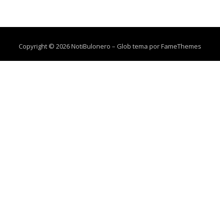
Copyright © 2026 NotiBulonero
–
Glob tema por
FameThemes