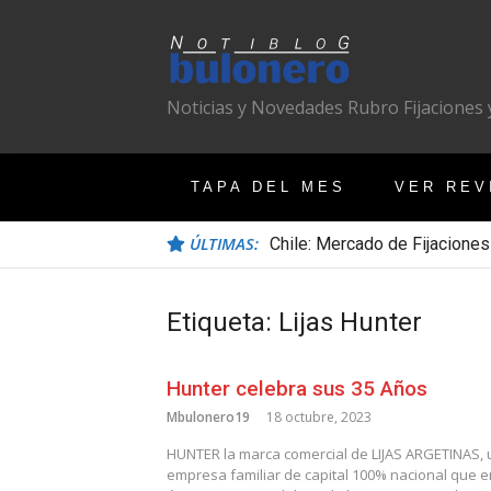
Ir
al
contenido
Noticias y Novedades Rubro Fijaciones y
TAPA DEL MES
VER REV
ÚLTIMAS:
Chile: Mercado de Fijaciones
Etiqueta:
Lijas Hunter
Hunter celebra sus 35 Años
Mbulonero19
18 octubre, 2023
HUNTER la marca comercial de LIJAS ARGETINAS,
empresa familiar de capital 100% nacional que e