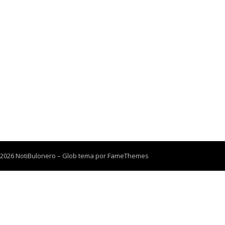
 2026 NotiBulonero
–
Glob tema por
FameThemes