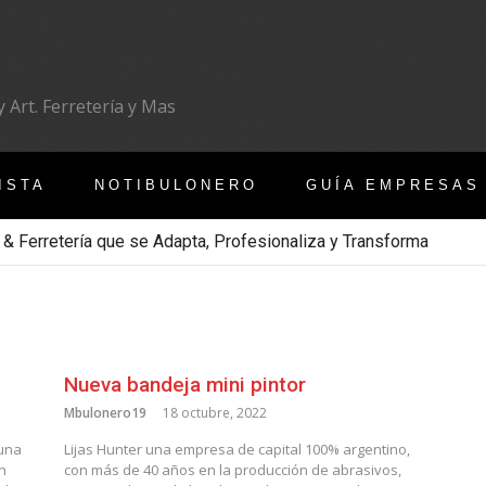
 Art. Ferretería y Mas
ISTA
NOTIBULONERO
GUÍA EMPRESAS
 & Ferretería que se Adapta, Profesionaliza y Transforma
Nueva bandeja mini pintor
Mbulonero19
18 octubre, 2022
 una
Lijas Hunter una empresa de capital 100% argentino,
n
con más de 40 años en la producción de abrasivos,