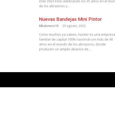
éste 2023 esta celebrando los 35 años en el mu
de los abrasivos y…
Nuevas Bandejas Mini Pintor
Mbulonero19
29 agosto, 2022
Como muchos ya saben, Hunter es una empres
familiar de capital 100% nacional con más de 40
años en el mundo de los abrasivos, donde
producen un amplio abanico de…