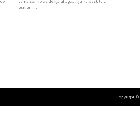
ndo
como ser hojas de lija al agua, lija no past, tela
esmeril,…
a
Copyright ©