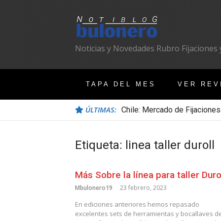
Ir
al
contenido
Noticias y Novedades Rubro Fijaciones y
TAPA DEL MES
VER REV
ÚLTIMAS:
Chile: Mercado de Fijaciones
Etiqueta:
linea taller duroll
Más Sobre la línea para taller Duro
Mbulonero19
23 febrero, 2023
En ediciones anteriores hemos repasado
excelentes sets de herramientas y bocallaves d