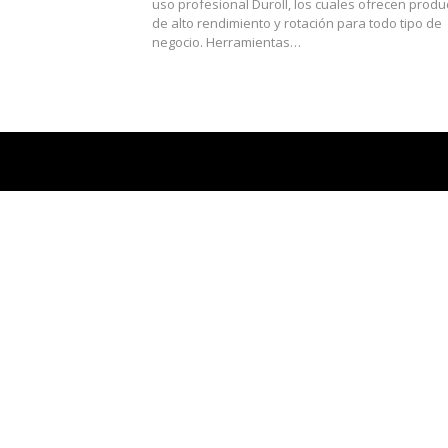
uso profesional Duroll, los cuales ofrecen produ
de alto rendimiento y rotación para todo tipo de
negocio. Herramientas…