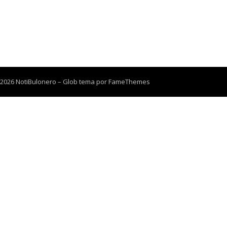
 2026 NotiBulonero
–
Glob tema por
FameThemes