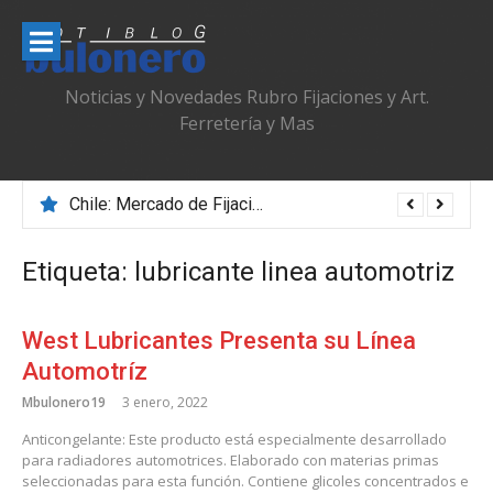
Ir
al
contenido
Noticias y Novedades Rubro Fijaciones y Art.
Ferretería y Mas
Chile: Mercado de Fijaciones & Ferretería que se Adapta, Profesionaliza y Transforma
Etiqueta:
lubricante linea automotriz
West Lubricantes Presenta su Línea
Automotríz
Mbulonero19
3 enero, 2022
Anticongelante: Este producto está especialmente desarrollado
para radiadores automotrices. Elaborado con materias primas
seleccionadas para esta función. Contiene glicoles concentrados e