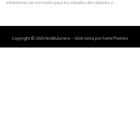
inhibidores de corrosión para los metales del radiador y…
Copyright © 2026 NotiBulonero
–
Glob tema por
FameThemes