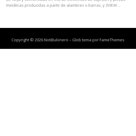
metálicas producidas a partir de alambres o barras, y 3VIEW…
Copyright © 2026 NotiBulonero
–
Glob tema por
FameThemes