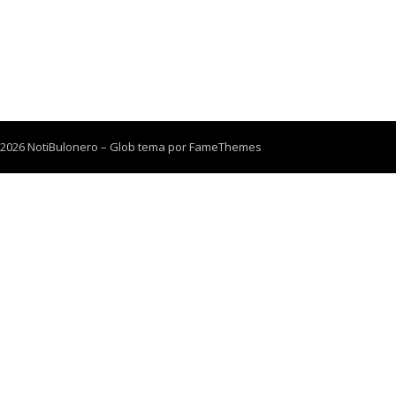
 2026 NotiBulonero
–
Glob tema por
FameThemes