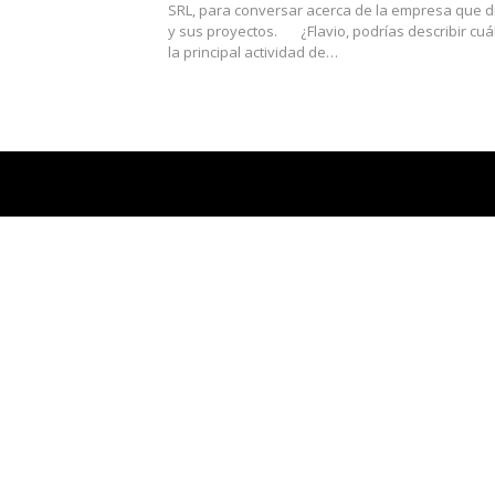
SRL, para conversar acerca de la empresa que di
y sus proyectos.
¿Flavio, podrías describir cuá
la principal actividad de…