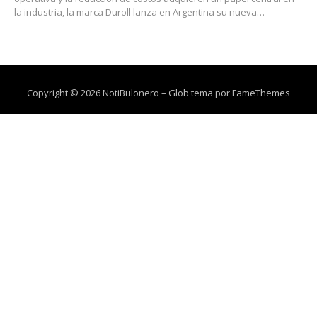
la industria, la marca Duroll lanza en Argentina su nueva…
Copyright © 2026 NotiBulonero
–
Glob tema por
FameThemes