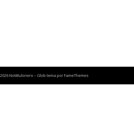
 2026 NotiBulonero
–
Glob tema por
FameThemes