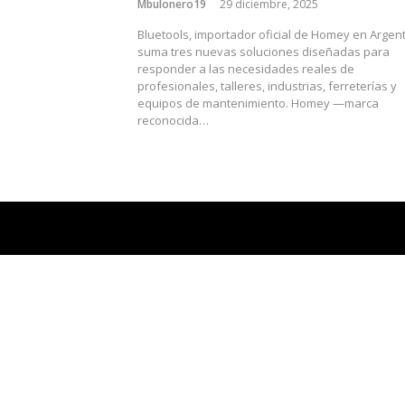
Mbulonero19
29 diciembre, 2025
Bluetools, importador oficial de Homey en Argent
suma tres nuevas soluciones diseñadas para
responder a las necesidades reales de
profesionales, talleres, industrias, ferreterías y
equipos de mantenimiento. Homey —marca
reconocida…