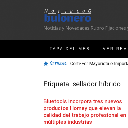
Ir
al
contenido
Noticias y Novedades Rubro Fijaciones y
TAPA DEL MES
VER REV
ÚLTIMAS:
Corti-Fer Mayorista e Import
Etiqueta:
sellador híbrido
Bluetools incorpora tres nuevos
productos Homey que elevan la
calidad del trabajo profesional en
múltiples industrias