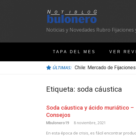
Ir
al
contenido
Noticias y Novedades Rubro Fijaciones y
TAPA DEL MES
VER REV
ÚLTIMAS:
Chile: Mercado de Fijaciones
Etiqueta:
soda cáustica
Soda cáustica y ácido muriático –
Consejos
Mbulonero19
8 noviembre, 2021
En esta época de crisis, es fácil encontrar produ