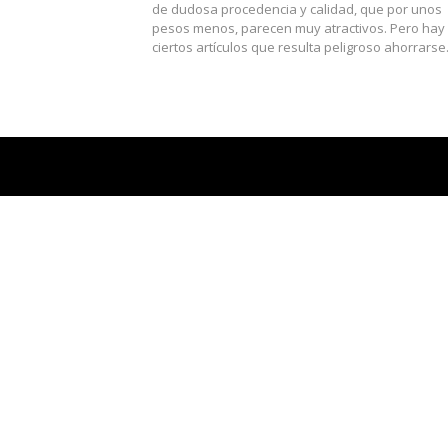
de dudosa procedencia y calidad, que por unos
pesos menos, parecen muy atractivos. Pero hay
ciertos artículos que resulta peligroso ahorrars