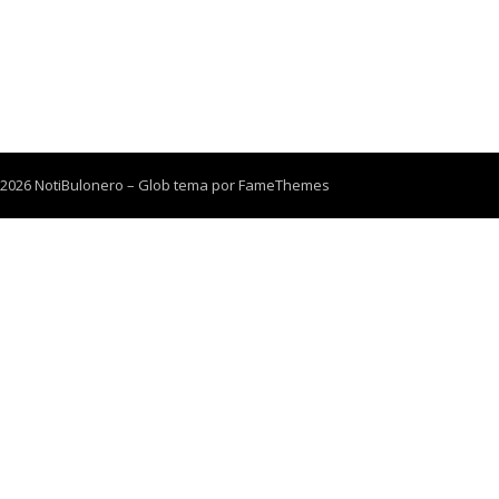
 2026 NotiBulonero
–
Glob tema por
FameThemes