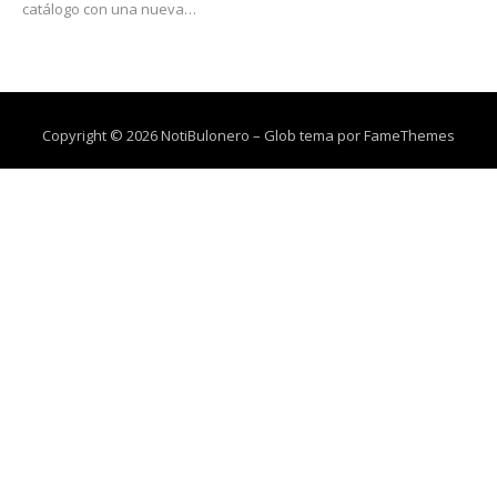
catálogo con una nueva…
Copyright © 2026 NotiBulonero
–
Glob tema por
FameThemes