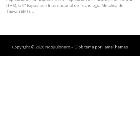
(THS), la 9ª Exposición Internacional de Tecnología Metálica de
Taiwán (iMT),…
Copyright © 2026 NotiBulonero
–
Glob tema por
FameThemes