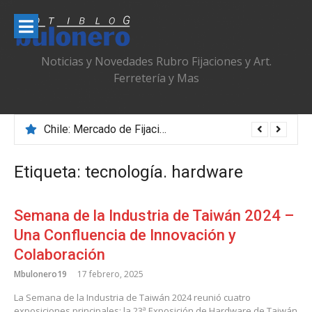
Ir
al
contenido
Noticias y Novedades Rubro Fijaciones y Art.
Ferretería y Mas
Chile: Mercado de Fijaciones & Ferretería que se Adapta, Profesionaliza y Transforma
Etiqueta:
tecnología. hardware
Semana de la Industria de Taiwán 2024 –
Una Confluencia de Innovación y
Colaboración
Mbulonero19
17 febrero, 2025
La Semana de la Industria de Taiwán 2024 reunió cuatro
exposiciones principales: la 23ª Exposición de Hardware de Taiwán