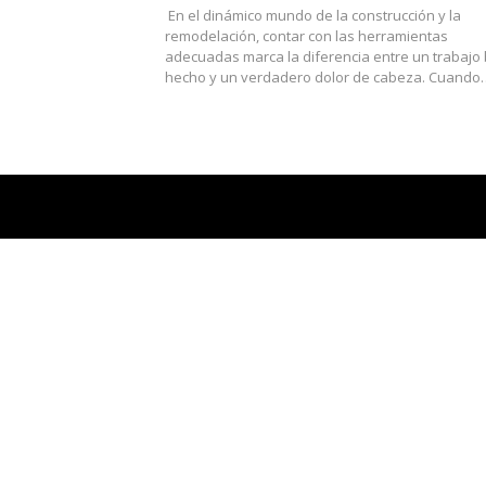
En el dinámico mundo de la construcción y la
remodelación, contar con las herramientas
adecuadas marca la diferencia entre un trabajo 
hecho y un verdadero dolor de cabeza. Cuando