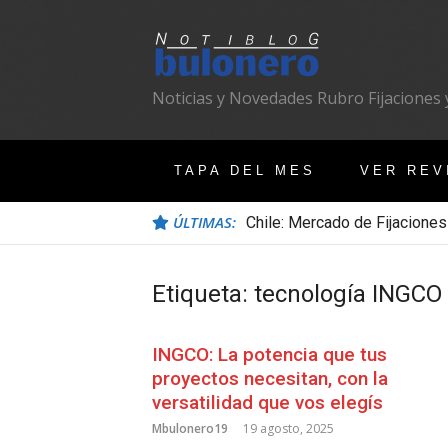
Ir
al
contenido
Noticias y Novedades Rubro Fijaciones y
TAPA DEL MES
VER REV
ÚLTIMAS:
Chile: Mercado de Fijaciones
Etiqueta:
tecnología INGCO
INGCO: La potencia que tus
proyectos necesitan, con la
versatilidad que vos elegís
Mbulonero19
19 agosto, 2025