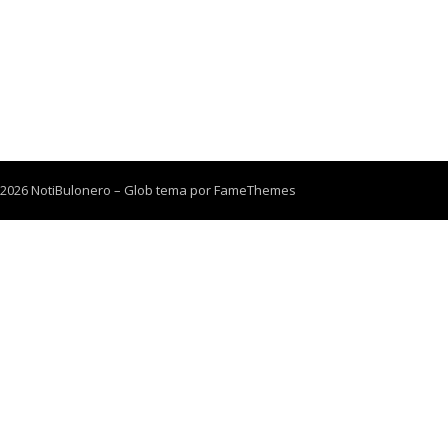
 2026 NotiBulonero
–
Glob tema por
FameThemes