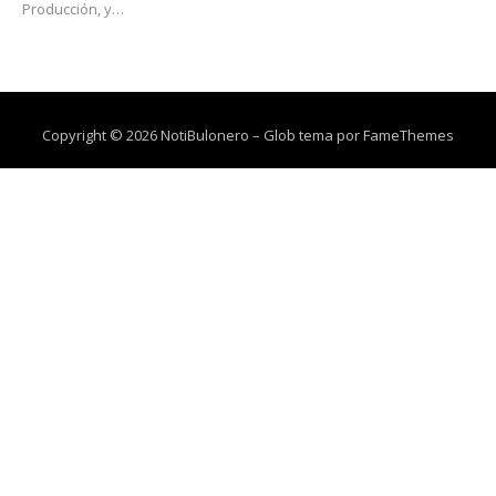
Producción, y…
Copyright © 2026 NotiBulonero
–
Glob tema por
FameThemes