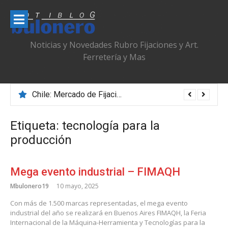
Ir
al
contenido
Noticias y Novedades Rubro Fijaciones y Art.
Ferretería y Mas
Chile: Mercado de Fijaciones & Ferretería que se Adapta, Profesionaliza y Transforma
Etiqueta:
tecnología para la
producción
Mega evento industrial – FIMAQH
Mbulonero19
10 mayo, 2025
Con más de 1.500 marcas representadas, el mega evento
industrial del año se realizará en Buenos Aires FIMAQH, la Feria
Internacional de la Máquina-Herramienta y Tecnologías para la