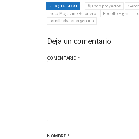
ETIQUETADO
fijando proyectos
Geron
nota Magazine Bulonero
Rodolfo Figini
To
tornilloalvear.argentina
Deja un comentario
COMENTARIO
*
NOMBRE
*