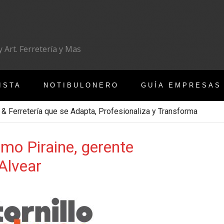
 Art. Ferretería y Mas
ISTA
NOTIBULONERO
GUÍA EMPRESAS
 & Ferretería que se Adapta, Profesionaliza y Transforma
mo Piraine, gerente
 Alvear