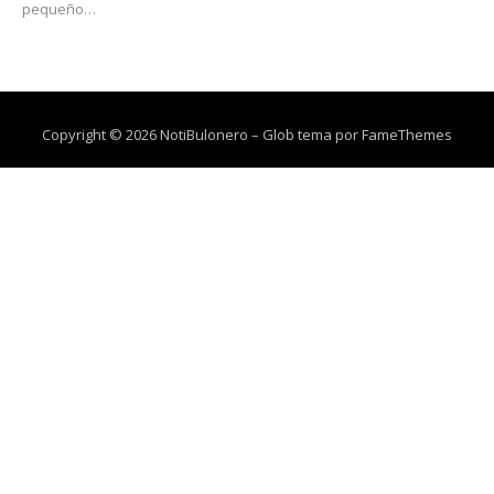
pequeño…
Copyright © 2026 NotiBulonero
–
Glob tema por
FameThemes