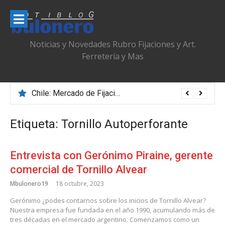
Ir
al
contenido
Noticias y Novedades Rubro Fijaciones y Art.
Ferretería y Mas
Chile: Mercado de Fijaciones & Ferretería que se Adapta, Profesionaliza y Transforma
Etiqueta:
Tornillo Autoperforante
Entrevista con Gerónimo Piraine, gerente
comercial de Tornillo Alvear
Mbulonero19
18 octubre, 2023
Gerónimo ¿podes contarnos sobre los inicios de Tornillo Alvear?
Nuestra empresa fue fundada en el año 1990, acumulando más de
tres décadas en el mercado argentino. Comenzamos como un