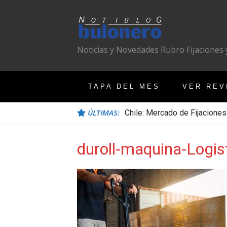
Ir
al
contenido
Noticias y Novedades Rubro Fijaciones y
TAPA DEL MES
VER REV
ÚLTIMAS:
Chile: Mercado de Fijaciones
duroll-maquina-Logis